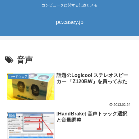
コンピュータに関する記述とメモ
pc.casey.jp
音声
話題のLogicool ステレオスピー
ハードウェア
カー 「Z120BW」を買ってみた
2013.02.24
[HandBrake] 音声トラック選択
動画
と音量調整