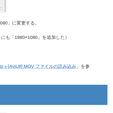
080」に変更する。
「1980×1080」を追加した）
y.jp » [AviUtl] MOV ファイルの読み込み
」を参