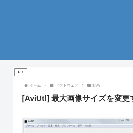
PR
ホーム
ソフトウェア
動画
[AviUtl] 最大画像サイズを変