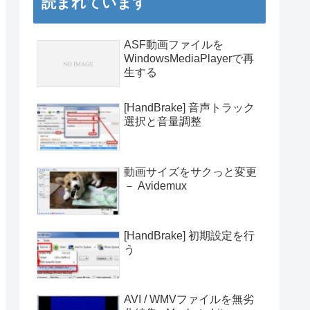
読まれています
ASF動画ファイルを
WindowsMediaPlayerで再
生する
[HandBrake] 音声トラック
選択と音量調整
動画サイズをサクっと変更
－ Avidemux
[HandBrake] 初期設定を行
う
AVI / WMVファイルを無劣