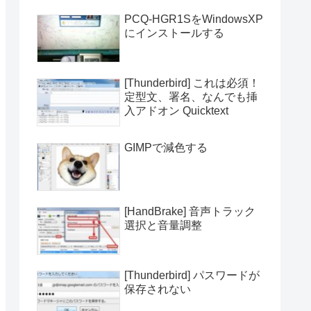
PCQ-HGR1SをWindowsXP
にインストールする
[Thunderbird] これは必須！
定型文、署名、なんでも挿
入アドオン Quicktext
GIMPで減色する
[HandBrake] 音声トラック
選択と音量調整
[Thunderbird] パスワードが
保存されない