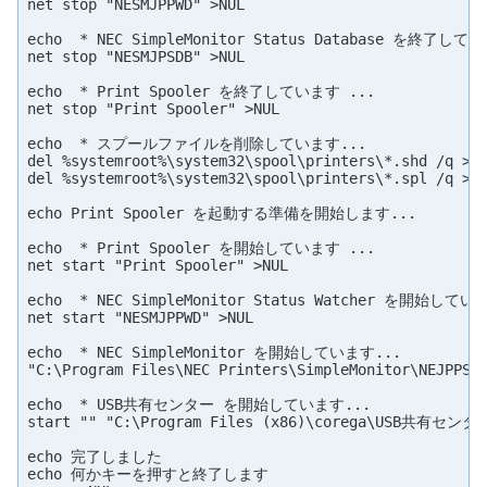
net stop "NESMJPPWD" >NUL

echo  * NEC SimpleMonitor Status Database を終了してい
net stop "NESMJPSDB" >NUL

echo  * Print Spooler を終了しています ...

net stop "Print Spooler" >NUL

echo  * スプールファイルを削除しています...

del %systemroot%\system32\spool\printers\*.shd /q >NU
del %systemroot%\system32\spool\printers\*.spl /q >NU
echo Print Spooler を起動する準備を開始します...

echo  * Print Spooler を開始しています ...

net start "Print Spooler" >NUL

echo  * NEC SimpleMonitor Status Watcher を開始していま
net start "NESMJPPWD" >NUL

echo  * NEC SimpleMonitor を開始しています...

"C:\Program Files\NEC Printers\SimpleMonitor\NEJPPSPZ
echo  * USB共有センター を開始しています...

start "" "C:\Program Files (x86)\corega\USB共有センター\
echo 完了しました

echo 何かキーを押すと終了します
