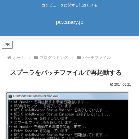
コンピュータに関する記述とメモ
pc.casey.jp
PR
ホーム
プログラミング
バッチファイル
スプーラをバッチファイルで再起動する
2014.05.21