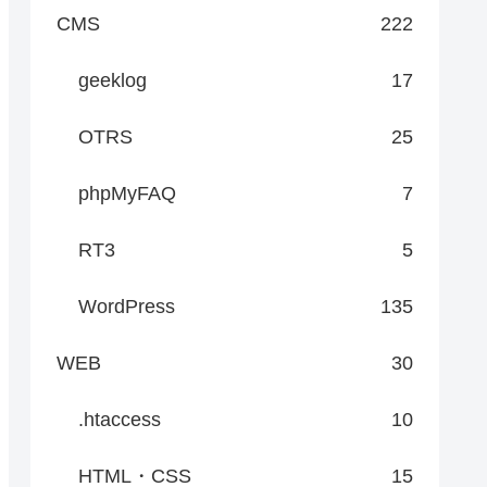
CMS
222
geeklog
17
OTRS
25
phpMyFAQ
7
RT3
5
WordPress
135
WEB
30
.htaccess
10
HTML・CSS
15