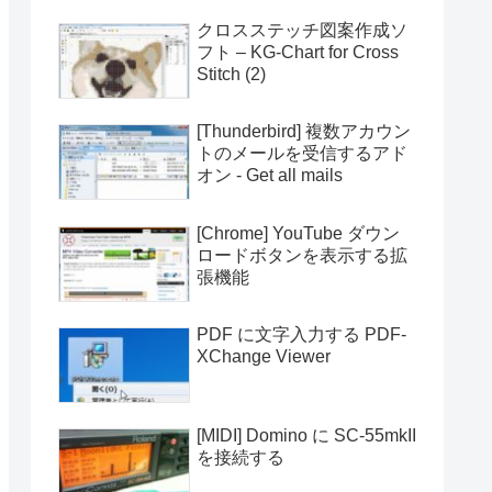
クロスステッチ図案作成ソ
フト – KG-Chart for Cross
Stitch (2)
[Thunderbird] 複数アカウン
トのメールを受信するアド
オン - Get all mails
[Chrome] YouTube ダウン
ロードボタンを表示する拡
張機能
PDF に文字入力する PDF-
XChange Viewer
[MIDI] Domino に SC-55mkII
を接続する