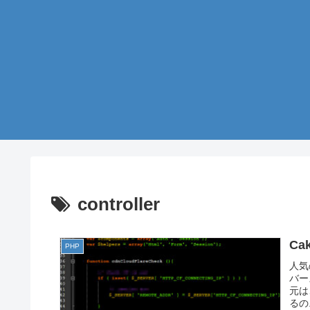
controller
Cak
PHP
人気
バー
元は、
るの.