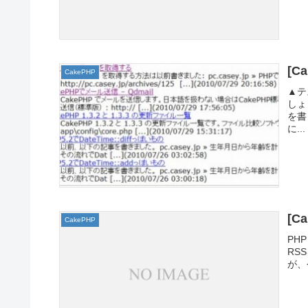
[C
CakePHP
▲テ
しょ
を書
に...
[C
CakePHP
PHP
RS
が、今