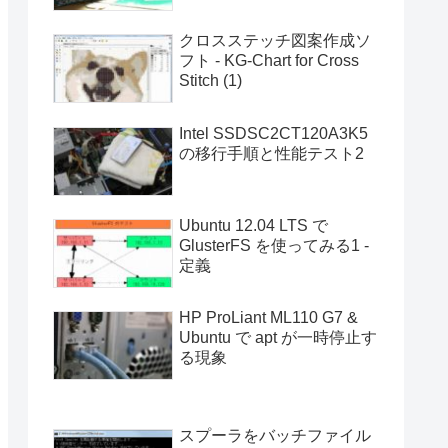
クロスステッチ図案作成ソ
フト - KG-Chart for Cross
Stitch (1)
Intel SSDSC2CT120A3K5
の移行手順と性能テスト2
Ubuntu 12.04 LTS で
GlusterFS を使ってみる1 -
定義
HP ProLiant ML110 G7 &
Ubuntu で apt が一時停止す
る現象
スプーラをバッチファイル