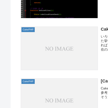
C
CakePHP
いろ
た挙
れば
在の
[C
CakePHP
Ca
参考
そう