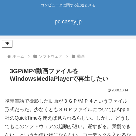
コンピュータに関する記述とメモ
pc.casey.jp
PR
ホーム
ソフトウェア
動画
3GP/MP4動画ファイルを
WindowsMediaPlayerで再生したい
2008.10.14
携帯電話で撮影した動画が３ＧＰ/ＭＰ４というファイル
形式だった。少なくとも３ＧＰファイルについてはApple
社のQuickTimeを使えば見られるらしい。しかし、どうし
てもこのソフトウェアの起動が遅い。遅すぎる。我慢でき
ない。というか使い物にならない。コーデックを入れるな