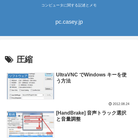
コンピュータに関する記述とメモ
pc.casey.jp
圧縮
UltraVNC でWindows キーを使
ソフトウェア
う方法
2012.08.24
[HandBrake] 音声トラック選択
動画
と音量調整