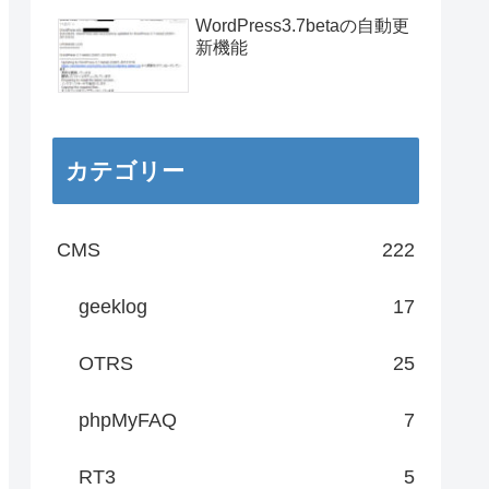
WordPress3.7betaの自動更
新機能
カテゴリー
CMS
222
geeklog
17
OTRS
25
phpMyFAQ
7
RT3
5