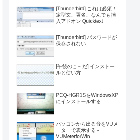
[Thunderbird] これは必須！
定型文、署名、なんでも挿
入アドオン Quicktext
[Thunderbird] パスワードが
保存されない
[午後のこ～だ] インストー
ルと使い方
PCQ-HGR1SをWindowsXP
にインストールする
パソコンから出る音をVUメ
ーターで表示する -
VUMeterforWin