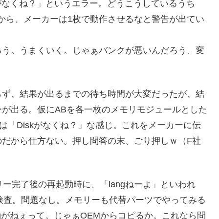
kがなくね？」というエラー。どうこうしているうち
だから、メーカーは1枚で動作させるなと警告が出てい
ろう。うまくいく。じゃぁバンクが悪いんだろう、変
らず、結果が出るまでの待ち時間が大変だったが、結
が出る。仮にABを各一枚のメモリモジュールとした
は「Diskがなくね？」な感じ。これをメーカーに伝
のだから仕方ない。押し問答の末、ごり押しｗ（F社
バリー完了後の再起動時に、「langねーよ」といわれ
検査。問題なし。メモリーも代替パーツでやってみる
gがねぇって。じゃぁOEMからコピるか。これなら問