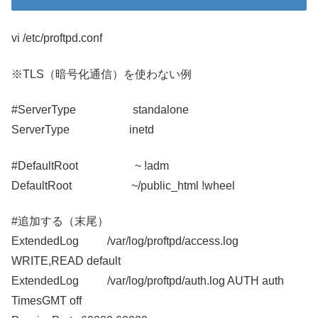
vi /etc/proftpd.conf
※TLS（暗号化通信）を使わない例
#ServerType standalone
ServerType inetd
#DefaultRoot ~ !adm
DefaultRoot ~/public_html !wheel
#追加する（末尾）
ExtendedLog /var/log/proftpd/access.log
WRITE,READ default
ExtendedLog /var/log/proftpd/auth.log AUTH auth
TimesGMT off