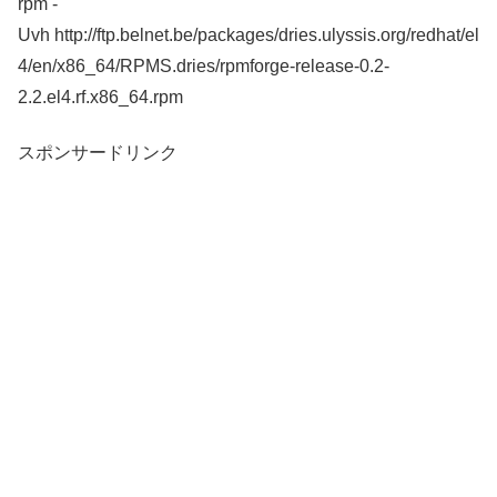
rpm -
Uvh http://ftp.belnet.be/packages/dries.ulyssis.org/redhat/el
4/en/x86_64/RPMS.dries/rpmforge-release-0.2-
2.2.el4.rf.x86_64.rpm
スポンサードリンク