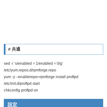
# 共通
sed -i ‘s/enabled = 1/enabled = 0/g’
/etc/yum.repos.d/rpmforge.repo
yum -y –enablerepo=rpmforge install proftpd
/etc/init.d/proftpd start
chkconfig proftpd on
設定