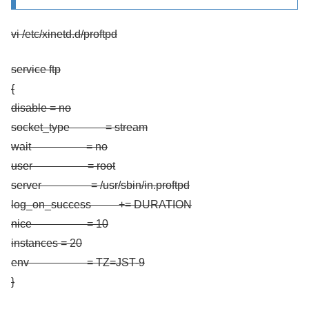
vi /etc/xinetd.d/proftpd
service ftp
{
disable = no
socket_type = stream
wait = no
user = root
server = /usr/sbin/in.proftpd
log_on_success += DURATION
nice = 10
instances = 20
env = TZ=JST-9
}