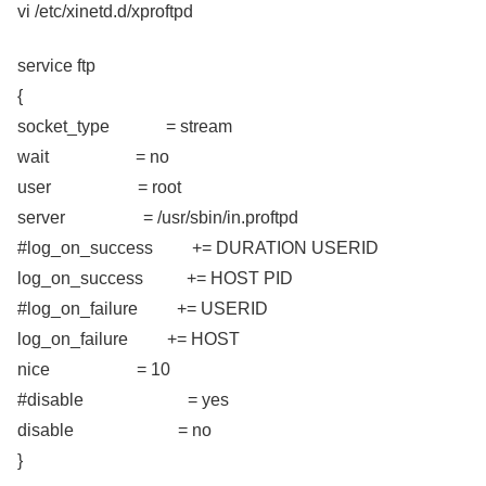
vi /etc/xinetd.d/xproftpd
service ftp
{
socket_type = stream
wait = no
user = root
server = /usr/sbin/in.proftpd
#log_on_success += DURATION USERID
log_on_success += HOST PID
#log_on_failure += USERID
log_on_failure += HOST
nice = 10
#disable = yes
disable = no
}