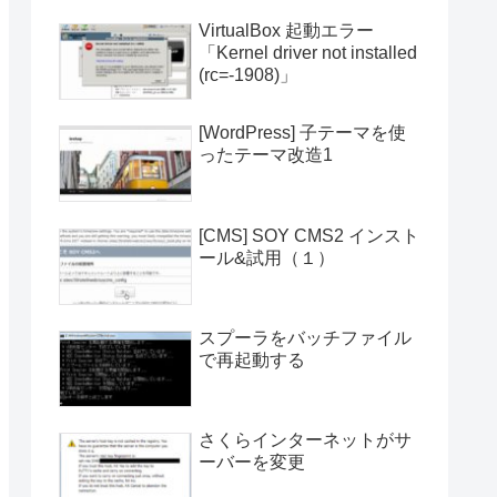
VirtualBox 起動エラー
「Kernel driver not installed
(rc=-1908)」
[WordPress] 子テーマを使
ったテーマ改造1
[CMS] SOY CMS2 インスト
ール&試用（１）
スプーラをバッチファイル
で再起動する
さくらインターネットがサ
ーバーを変更