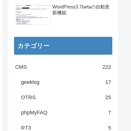
WordPress3.7betaの自動更
新機能
カテゴリー
CMS
222
geeklog
17
OTRS
25
phpMyFAQ
7
RT3
5