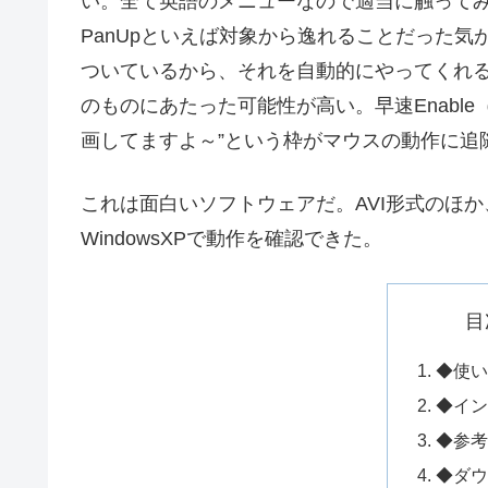
い。全て英語のメニューなので適当に触ってみる
PanUpといえば対象から逸れることだった気が
ついているから、それを自動的にやってくれ
のものにあたった可能性が高い。早速Enabl
画してますよ～”という枠がマウスの動作に追
これは面白いソフトウェアだ。AVI形式のほか、
WindowsXPで動作を確認できた。
目
◆使い
◆イン
◆参考
◆ダウ