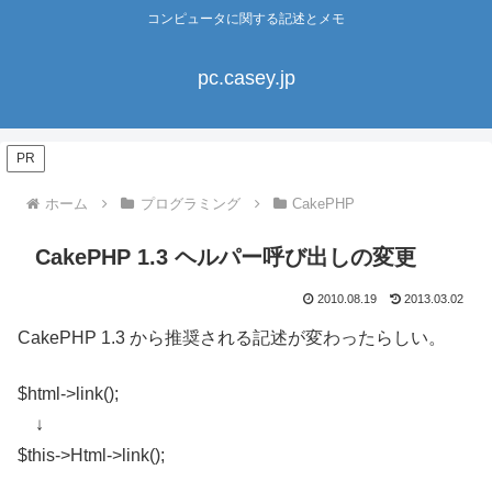
コンピュータに関する記述とメモ
pc.casey.jp
PR
ホーム
プログラミング
CakePHP
CakePHP 1.3 ヘルパー呼び出しの変更
2010.08.19
2013.03.02
CakePHP 1.3 から推奨される記述が変わったらしい。
$html->link();
↓
$this->Html->link();