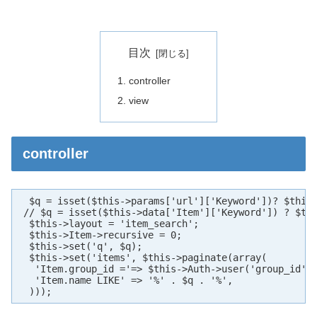
目次
controller
view
controller
  $q = isset($this->params['url']['Keyword'])? $this-
 // $q = isset($this->data['Item']['Keyword']) ? $thi
  $this->layout = 'item_search';

  $this->Item->recursive = 0;

  $this->set('q', $q);

  $this->set('items', $this->paginate(array(

   'Item.group_id ='=> $this->Auth->user('group_id'),
   'Item.name LIKE' => '%' . $q . '%',

  )));