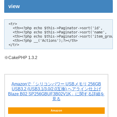
view
 <tr>

   <th><?php echo $this->Paginator->sort('id',       
   <th><?php echo $this->Paginator->sort('name',     
   <th><?php echo $this->Paginator->sort('item_group_
   <th><?php __('Actions');?></th>

 </tr>
※CakePHP 1.3.2
Amazonで「シリコンパワー USBメモリ 256GB
USB3.2 (USB3.1/3.0/2.0互換) ヘアライン仕上げ
Blaze B02 SP256GBUF3B02V1K」に関する詳細を
見る
Amazon