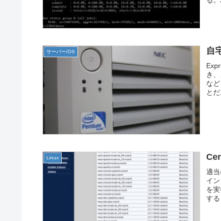
る。
自
サーバー/OS
Ex
き、
など
とだ
Ce
Linux
適当
イン
を実
する