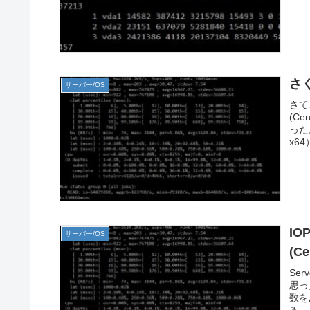
さ
サーバー/OS
さて
(Ce
った
x6
I
サーバー/OS
(C
Se
思っ
数を