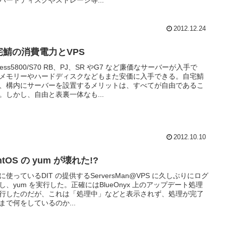
ハードディスクやストレージ等...
2012.12.24
宅鯖の消費電力とVPS
press5800/S70 RB、PJ、SR やG7 など廉価なサーバーが入手で
メモリーやハードディスクなどもまた安価に入手できる。自宅鯖
、構内にサーバーを設置するメリットは、すべてが自由であるこ
。しかし、自由と表裏一体なも...
2012.10.10
ntOS の yum が壊れた!?
に使っているDIT の提供するServersMan@VPS に久しぶりにログ
し、yum を実行した。正確にはBlueOnyx 上のアップデート処理
行したのだが、これは「処理中」などと表示されず、処理が完了
まで何をしているのか...