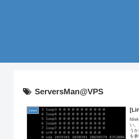
ServersMan@VPS
[L
Linux
fd
い。
うか。
を参