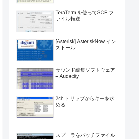
TeraTerm を使ってSCP フ
ァイル転送
[Asterisk] AsteriskNow イン
ストール
サウンド編集ソフトウェア
– Audacity
2ch トリップからキーを求
める
スプーラをバッチファイル