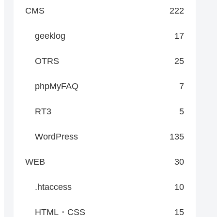
CMS
222
geeklog
17
OTRS
25
phpMyFAQ
7
RT3
5
WordPress
135
WEB
30
.htaccess
10
HTML・CSS
15