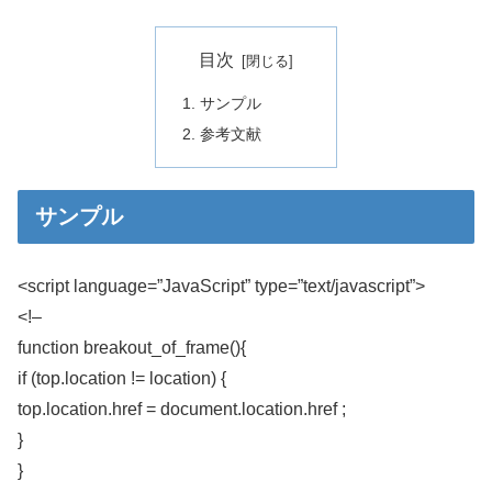
目次
サンプル
参考文献
サンプル
<script language=”JavaScript” type=”text/javascript”>
<!–
function breakout_of_frame(){
if (top.location != location) {
top.location.href = document.location.href ;
}
}