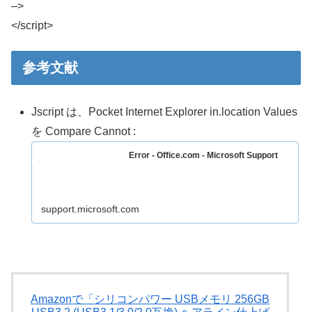
–>
</script>
参考文献
Jscript は、Pocket Internet Explorer in.location Values
を Compare Cannot :
Error - Office.com - Microsoft Support
support.microsoft.com
Amazonで「シリコンパワー USBメモリ 256GB