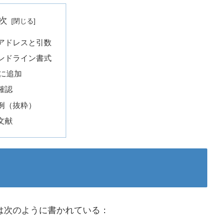
次
アドレスと引数
ンドライン書式
n に追加
確認
例（抜粋）
文献
」には次のように書かれている：