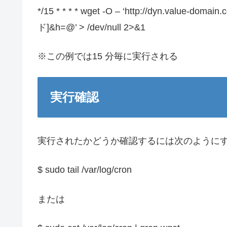
*/15 * * * * wget -O – ‘http://dyn.value-d
ド]&h=@’ > /dev/null 2>&1
※この例では15 分毎に実行される
実行確認
実行されたかどうか確認するには次のように
$ sudo tail /var/log/cron
または