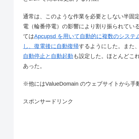
通常は、このような作業を必要としない半固
電（輪番停電）の影響により割り振られている
ては
Apcupsd を用いて自動的に複数のシス
し、復電後に自動復帰
するようにした。また
自動停止と自動起動
も設定した。ほとんどこ
あった。
※他にはValueDomain のウェブサイトか
スポンサードリンク