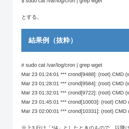
$ sudo cat /var/log/cron | grep wget
とする。
結果例（抜粋）
# sudo cat /var/log/cron | grep wget
Mar 23 01:24:01 *** crond[9488]: (root) CMD (
Mar 23 01:28:01 *** crond[9584]: (root) CMD (
Mar 23 01:32:01 *** crond[9722]: (root) CMD (
Mar 23 01:45:01 *** crond[10003]: (root) CMD 
Mar 23 02:00:01 *** crond[10331]: (root) CMD 
※上3 行は「*/4」としたときのもので、以降は