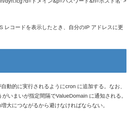
com/cgi-bin/dyn.fcg?d=ドメイン&p=パスワード&h=ホスト名’ >
DNS レコードを表示したとき、自分のIP アドレスに更
動的に実行されるようにcron に追加する。なお、
いまいが指定間隔でValueDomain に通知される。
の増大につながるから避けなければならない。