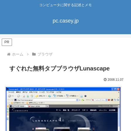
コンピュータに関する記述とメモ
pc.casey.jp
PR
ホーム
ブラウザ
すぐれた無料タブブラウザLunascape
2008.11.07