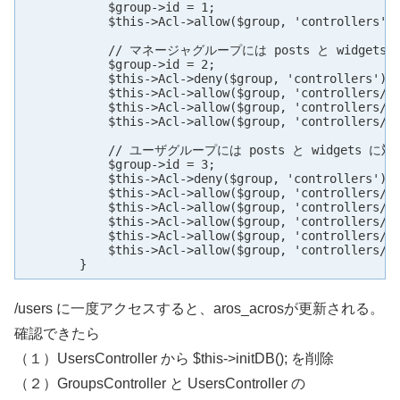
	    $group->id = 1;

	    $this->Acl->allow($group, 'controllers');

	    // マネージャグループには posts と widgets に対するアクセスを許可する

	    $group->id = 2;

	    $this->Acl->deny($group, 'controllers');

	    $this->Acl->allow($group, 'controllers/Posts');

	    $this->Acl->allow($group, 'controllers/Widgets');

	    $this->Acl->allow($group, 'controllers/Users/logout');

	    // ユーザグループには posts と widgets に対する追加と編集を許可する

	    $group->id = 3;

	    $this->Acl->deny($group, 'controllers');

	    $this->Acl->allow($group, 'controllers/Posts/add');

	    $this->Acl->allow($group, 'controllers/Posts/edit');

	    $this->Acl->allow($group, 'controllers/Widgets/add');

	    $this->Acl->allow($group, 'controllers/Widgets/edit');

	    $this->Acl->allow($group, 'controllers/Users/logout');

	}
/users に一度アクセスすると、aros_acrosが更新される。
確認できたら
（１）UsersController から $this->initDB(); を削除
（２）GroupsController と UsersController の