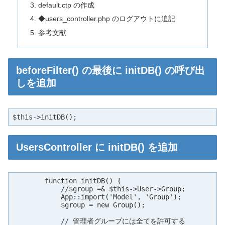
default.ctp の作成
◆users_controller.php のログアウトに追記
参考文献
beforeFilter() の最後に initDB() の呼び出
しを追加
$this->initDB();
UsersController に initDB() を追加
	function initDB() {

	    //$group =& $this->User->Group;

	    App::import('Model', 'Group');

	    $group = new Group();

	    // 管理者グループには全てを許可する
