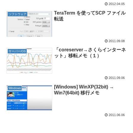
2012.04.05
TeraTerm を使ってSCP ファイル
ソフトウェア
転送
2011.09.08
「coreserver→さくらインターネ
サーバー/OS
ット」移転メモ（１）
2011.09.06
[Windows] WinXP(32bit) →
Windows
Win7(64bit) 移行メモ
2011.06.06