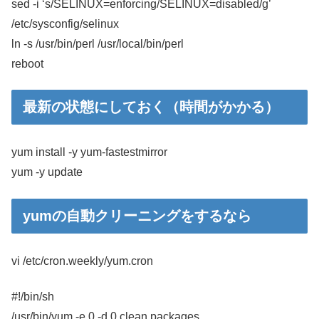
sed -i ‘s/SELINUX=enforcing/SELINUX=disabled/g’
/etc/sysconfig/selinux
ln -s /usr/bin/perl /usr/local/bin/perl
reboot
最新の状態にしておく（時間がかかる）
yum install -y yum-fastestmirror
yum -y update
yumの自動クリーニングをするなら
vi /etc/cron.weekly/yum.cron
#!/bin/sh
/usr/bin/yum -e 0 -d 0 clean packages