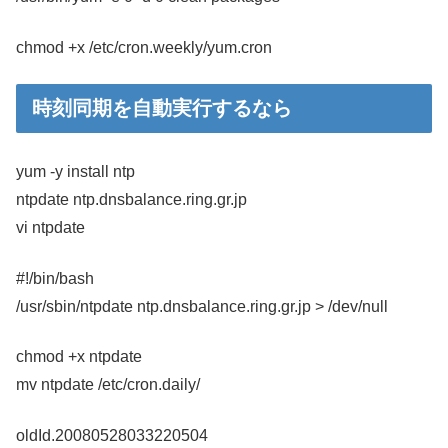
chmod +x /etc/cron.weekly/yum.cron
時刻同期を自動実行するなら
yum -y install ntp
ntpdate ntp.dnsbalance.ring.gr.jp
vi ntpdate
#!/bin/bash
/usr/sbin/ntpdate ntp.dnsbalance.ring.gr.jp > /dev/null
chmod +x ntpdate
mv ntpdate /etc/cron.daily/
oldId.20080528033220504