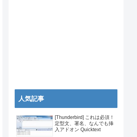
人気記事
[Thunderbird] これは必須！
定型文、署名、なんでも挿
入アドオン Quicktext