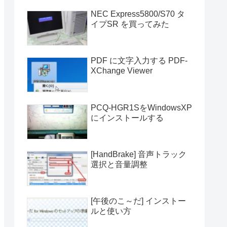
NEC Express5800/S70 タ
イプSR を買ってみた
PDF に文字入力する PDF-
XChange Viewer
PCQ-HGR1SをWindowsXP
にインストールする
[HandBrake] 音声トラック
選択と音量調整
[午後のこ～だ] インストー
ルと使い方