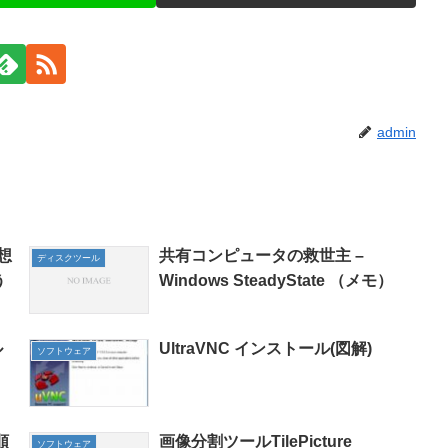
admin
仮想
共有コンピュータの救世主 –
ディスクツール
う
Windows SteadyState （メモ）
ル
UltraVNC インストール(図解)
ソフトウェア
順
画像分割ツールTilePicture
ソフトウェア