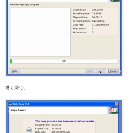
暫く待つ。