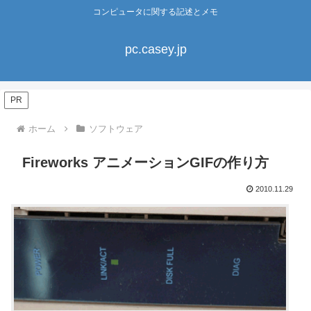
コンピュータに関する記述とメモ
pc.casey.jp
PR
ホーム
ソフトウェア
Fireworks アニメーションGIFの作り方
2010.11.29