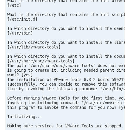
What is the directory that contains the init director
[/etc] 

What is the directory that contains the init scripts?
[/etc/init.d] 

In which directory do you want to install the daemon 
[/usr/sbin] 

In which directory do you want to install the library
[/usr/lib/vmware-tools] 

In which directory do you want to install the documen
[/usr/share/doc/vmware-tools]

The path "/usr/share/doc/vmware-tools" does not exist
is going to create it, including needed parent direct
want? [yes]

The installation of VMware Tools 8.8.2 build-590212 f
successfully. You can decide to remove this software 
time by invoking the following command: "/usr/bin/vmw
Before running VMware Tools for the first time, you n
invoking the following command: "/usr/bin/vmware-conf
this program to invoke the command for you now? [yes]
Initializing...

Making sure services for VMware Tools are stopped.
