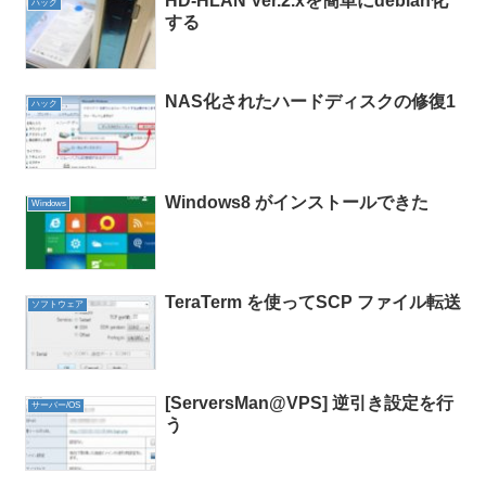
HD-HLAN Ver.2.xを簡単にdebian化
ハック
する
NAS化されたハードディスクの修復1
ハック
Windows8 がインストールできた
Windows
TeraTerm を使ってSCP ファイル転送
ソフトウェア
[ServersMan@VPS] 逆引き設定を行
サーバー/OS
う