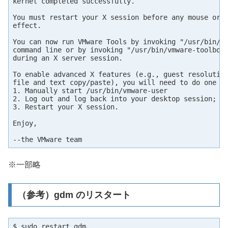
kernel completed successfully.

You must restart your X session before any mouse or g
effect.

You can now run VMware Tools by invoking "/usr/bin/vm
command line or by invoking "/usr/bin/vmware-toolbox"
during an X server session.

To enable advanced X features (e.g., guest resolution
file and text copy/paste), you will need to do one (o
1. Manually start /usr/bin/vmware-user

2. Log out and log back into your desktop session; an
3. Restart your X session.

Enjoy,

--the VMware team
※一部略
（参考）gdm のリスタート
$ sudo restart gdm