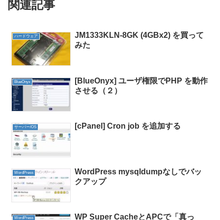
関連記事
JM1333KLN-8GK (4GBx2) を買って
ハードウェア
みた
[BlueOnyx] ユーザ権限でPHP を動作
BlueOnyx
させる（２）
[cPanel] Cron job を追加する
サーバー/OS
WordPress mysqldumpなしでバッ
WordPress
クアップ
WP Super CacheとAPCで「真っ
WordPress