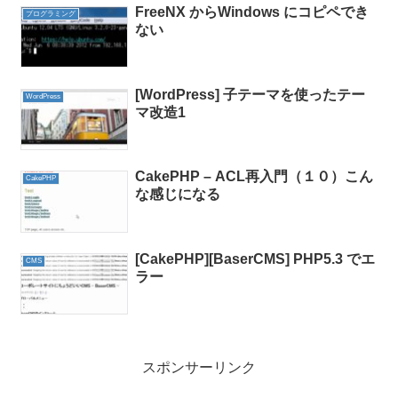
FreeNX からWindows にコピペでき
プログラミング
ない
[WordPress] 子テーマを使ったテー
WordPress
マ改造1
CakePHP – ACL再入門（１０）こん
CakePHP
な感じになる
[CakePHP][BaserCMS] PHP5.3 でエ
CMS
ラー
スポンサーリンク