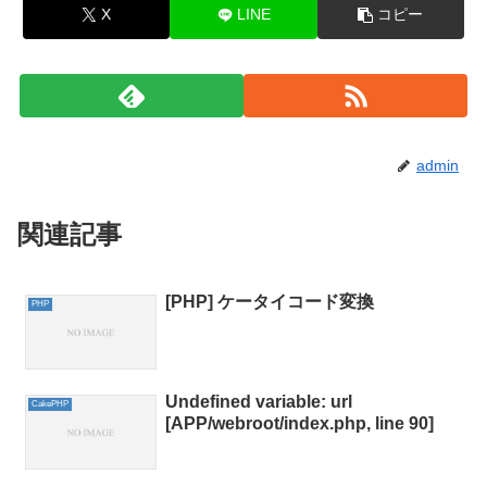
X
LINE
コピー
admin
関連記事
[PHP] ケータイコード変換
PHP
Undefined variable: url
CakePHP
[APP/webroot/index.php, line 90]