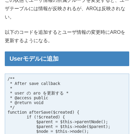
この状態でユーザ情報の所属グループを変更すると、ユー
ザテーブルには情報が反映されるが、AROは反映されな
い。
以下のコードを追加するとユーザ情報の変更時にAROを
更新するようになる。
Userモデルに追加
/**

 * After save callback

 *

 * user の aro を更新する *

 * @access public

 * @return void

 */

function afterSave($created) {

        if (!$created) {

            $parent = $this->parentNode();

            $parent = $this->node($parent);

            $node = $this->node();
