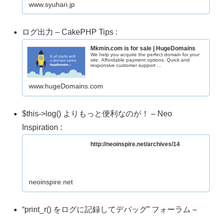
www.syuhari.jp
ログ出力 – CakePHP Tips :
Mkmin.com is for sale | HugeDomains
We help you acquire the perfect domain for your
site. Affordable payment options. Quick and
responsive customer support ...
www.hugeDomains.com
$this->log() よりもっと便利なのが！ – Neo
Inspiration :
http://neoinspire.net/archives/14
neoinspire.net
“print_r() をログに記録してデバッグ” フォーラム –