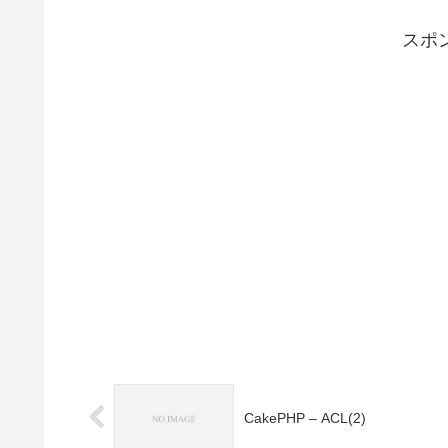
スポ
CakePHP – ACL(2)