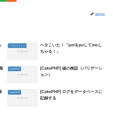
admin
ら
ヘタこいた！「potをpoしてmoし
プログラミング
ちゃる！」
報
[CakePHP] 値の検証（バリデーシ
CakePHP
ョン）
除
[CakePHP] ログをデータベースに
CakePHP
記録する