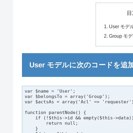
目
User 
Group 
User モデルに次のコードを追
var $name = 'User';

var $belongsTo = array('Group');

var $actsAs = array('Acl' => 'requester')
function parentNode() {

    if (!$this->id && empty($this->data))
        return null;

    }
