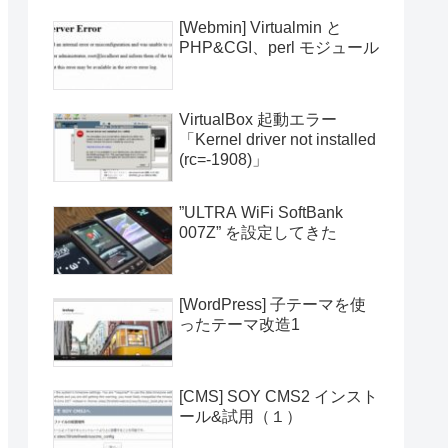
[Webmin] Virtualmin と
PHP&CGI、perl モジュール
VirtualBox 起動エラー
「Kernel driver not installed
(rc=-1908)」
”ULTRA WiFi SoftBank
007Z” を設定してきた
[WordPress] 子テーマを使
ったテーマ改造1
[CMS] SOY CMS2 インスト
ール&試用（１）