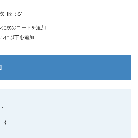
次
モデルに次のコードを追加
モデルに以下を追加
加
;

 {
