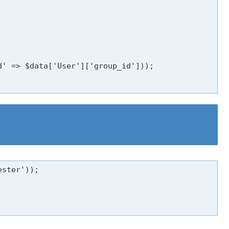
' => $data['User']['group_id']));

ster'));
