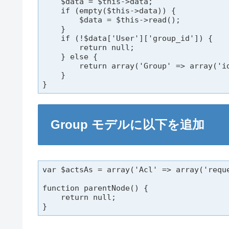
    $data = $this->data;

    if (empty($this->data)) {

        $data = $this->read();

    }

    if (!$data['User']['group_id']) {

        return null;

    } else {

        return array('Group' => array('id
    }

}
Group モデルに以下を追加
var $actsAs = array('Acl' => array('reque
function parentNode() {

    return null;

}