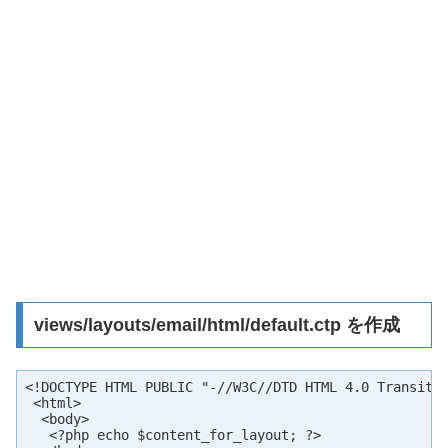
views/layouts/email/html/default.ctp を作成
<!DOCTYPE HTML PUBLIC "-//W3C//DTD HTML 4.0 Transitio
 <html>

  <body>

   <?php echo $content_for_layout; ?>
