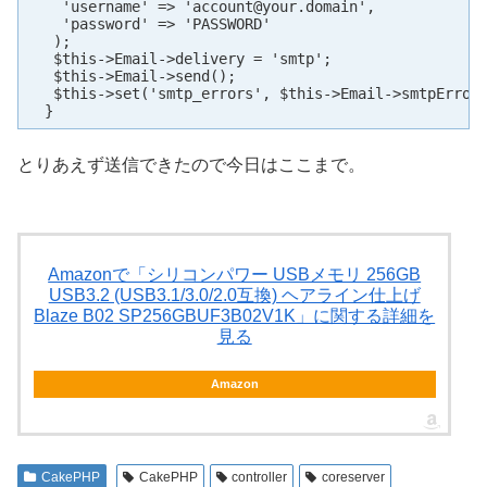
    'username' => '
account@your.domain
',

    'password' => 'PASSWORD'

   );

   $this->Email->delivery = 'smtp';

   $this->Email->send();

   $this->set('smtp_errors', $this->Email->smtpError)
  }
とりあえず送信できたので今日はここまで。
Amazonで「シリコンパワー USBメモリ 256GB
USB3.2 (USB3.1/3.0/2.0互換) ヘアライン仕上げ
Blaze B02 SP256GBUF3B02V1K」に関する詳細を
見る
Amazon
CakePHP
CakePHP
controller
coreserver