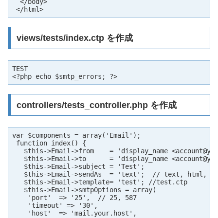
  </body>

 </html>
views/tests/index.ctp を作成
TEST

<?php echo $smtp_errors; ?>
controllers/tests_controller.php を作成
var $components = array('Email');

 function index() {  

   $this->Email->from    = 'display_name <
account@yo
   $this->Email->to      = 'display_name <
account@yo
   $this->Email->subject = 'Test';

   $this->Email->sendAs  = 'text';  // text, html, bo
   $this->Email->template= 'test'; //test.ctp

   $this->Email->smtpOptions = array(

    'port'  => '25',  // 25, 587

    'timeout' => '30',

    'host'  => 'mail.your.host',
