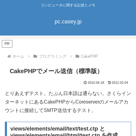
コンピュータに関する記述とメモ
pc.casey.jp
PR
ホーム
プログラミング
CakePHP
CakePHPでメール送信（標準版）
2010.06.18
2012.02.04
とりあえずテスト。たぶん日本語は通らない。さくらイン
ターネットにあるCakePHPからCoreserverのメールアカ
ウントに接続してSMTP送信するテスト。
views/elements/email/text/test.ctp と
views/elements/email/html/test.ctp を作成。