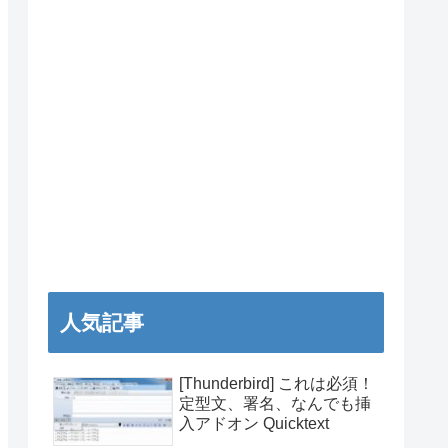
人気記事
[Thunderbird] これは必須！
定型文、署名、なんでも挿
入アドオン Quicktext