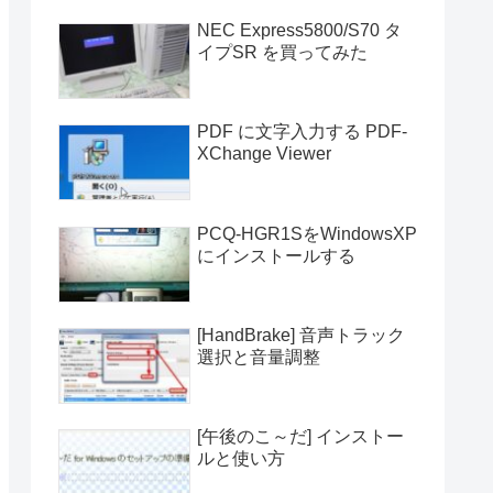
NEC Express5800/S70 タ
イプSR を買ってみた
PDF に文字入力する PDF-
XChange Viewer
PCQ-HGR1SをWindowsXP
にインストールする
[HandBrake] 音声トラック
選択と音量調整
[午後のこ～だ] インストー
ルと使い方