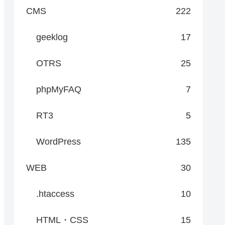
CMS
222
geeklog
17
OTRS
25
phpMyFAQ
7
RT3
5
WordPress
135
WEB
30
.htaccess
10
HTML・CSS
15