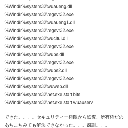
%Windir%\system32\wuaueng.dll
%Windir%\system32\regsvr32.exe
%Windir%\system32\wuaueng1.dll
%Windir%\system32\regsvr32.exe
%Windir%\system32\wucltui.dll
%Windir%\system32\regsvr32.exe
%Windir%\system32\wups.dll
%Windir%\system32\regsvr32.exe
%Windir%\system32\wups2.dll
%Windir%\system32\regsvr32.exe
%Windir%\system32\wuweb.dll
%Windir%\system32\net.exe start bits
%Windir%\system32\net.exe start wuauserv
できた。。。。セキュリティー権限から監査、所有権だの
あちこちみても解決できなかった。。。感謝。。。