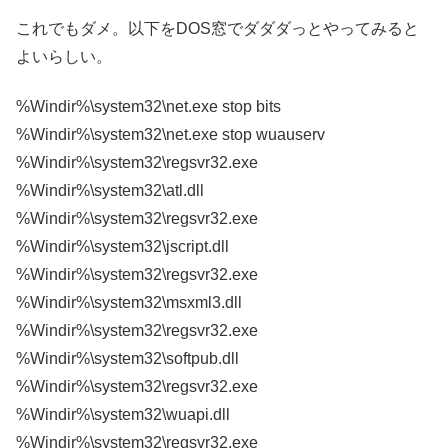
これでもダメ。以下をDOS窓でダダダっとやってみると
よいらしい。
%Windir%\system32\net.exe stop bits
%Windir%\system32\net.exe stop wuauserv
%Windir%\system32\regsvr32.exe
%Windir%\system32\atl.dll
%Windir%\system32\regsvr32.exe
%Windir%\system32\jscript.dll
%Windir%\system32\regsvr32.exe
%Windir%\system32\msxml3.dll
%Windir%\system32\regsvr32.exe
%Windir%\system32\softpub.dll
%Windir%\system32\regsvr32.exe
%Windir%\system32\wuapi.dll
%Windir%\system32\regsvr32.exe