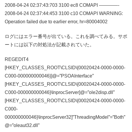
2008-04-24 02:37:43:703 3100 ec8 COMAPI ————-
2008-04-24 02:37:44:453 3100 c10 COMAPI WARNING:
Operation failed due to earlier error, hr=80004002
ログにはエラー番号が出ている。これを調べてみる。サポ
ートには以下の対処法が記載されていた。
REGEDIT4
[HKEY_CLASSES_ROOT\CLSID\{00020424-0000-0000-
C000-000000000046}]@=”PSOAInterface”
[HKEY_CLASSES_ROOT\CLSID\{00020424-0000-0000-
C000-000000000046}\InprocServer]@=”ole2disp.dll”
[HKEY_CLASSES_ROOT\CLSID\{00020424-0000-0000-
C000-
000000000046}\InprocServer32]”ThreadingModel”=”Both”
@=”oleaut32.dll”