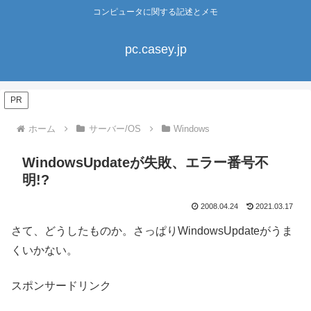
コンピュータに関する記述とメモ
pc.casey.jp
PR
ホーム
サーバー/OS
Windows
WindowsUpdateが失敗、エラー番号不
明!?
2008.04.24
2021.03.17
さて、どうしたものか。さっぱりWindowsUpdateがうま
くいかない。
スポンサードリンク