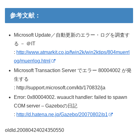
参考文献：
Microsoft Update／自動更新のエラー・ログを調査す
る － ＠IT
:
http://www.atmarkit.co.jp/fwin2k/win2ktips/804muerrl
og/muerrlog.html
Microsoft Transaction Server でエラー 80004002 が発
生する
: http://support.microsoft.com/kb/170832/ja
Error: 0x80004002. wuauclt handler: failed to spawn
COM server – Gazeboの日記
:
http://d.hatena.ne.jp/Gazebo/20070802/p1
oldId.20080424024350550