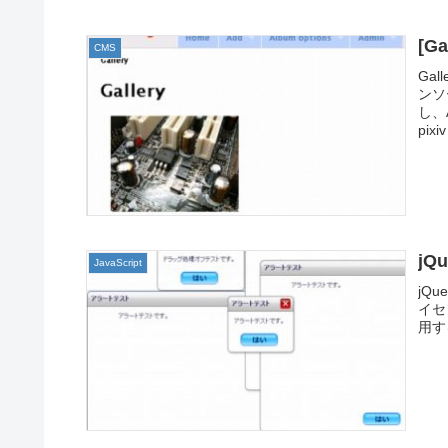
[G
CMS
Ga
ンソ
し、
pixiv
j
JavaScript
jQ
イセ
用す