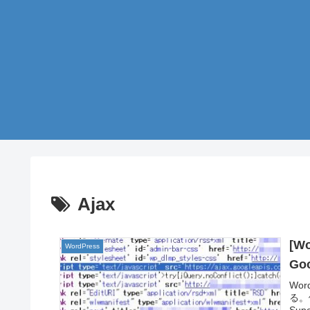
Ajax
[W
WordPress
Goo
Wo
る。
Su