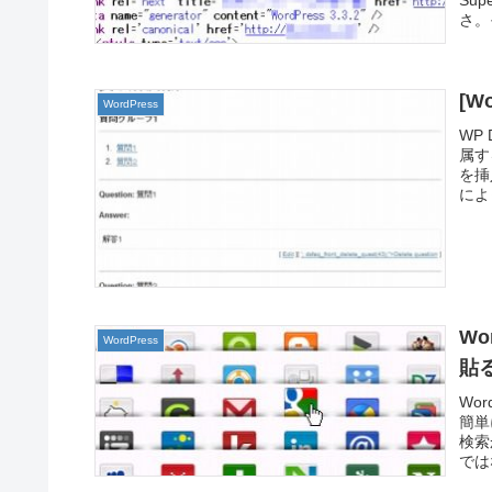
さ。そ
[W
WordPress
WP
属す
を挿
によ
W
WordPress
貼
Wo
簡単
検索
では