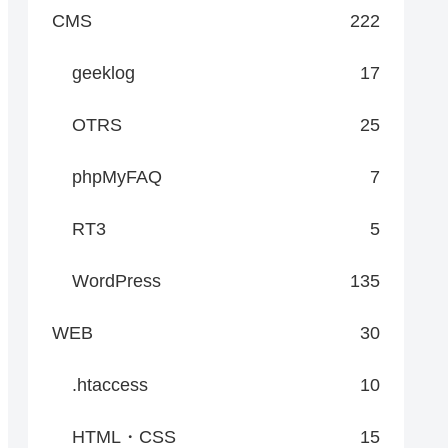
CMS
222
geeklog
17
OTRS
25
phpMyFAQ
7
RT3
5
WordPress
135
WEB
30
.htaccess
10
HTML・CSS
15