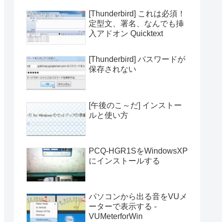
[Thunderbird] これは必須！
定型文、署名、なんでも挿
入アドオン Quicktext
[Thunderbird] パスワードが
保存されない
[午後のこ～だ] インストー
ルと使い方
PCQ-HGR1SをWindowsXP
にインストールする
パソコンから出る音をVUメ
ーターで表示する -
VUMeterforWin