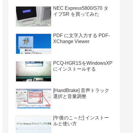
NEC Express5800/S70 タ
イプSR を買ってみた
PDF に文字入力する PDF-
XChange Viewer
PCQ-HGR1SをWindowsXP
にインストールする
[HandBrake] 音声トラック
選択と音量調整
[午後のこ～だ] インストー
ルと使い方