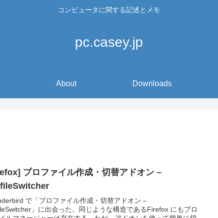
コンピュータに関する記述とメモ
pc.casey.jp
About
Downloads
irefox] プロファイル作成・切替アドオン –
fileSwitcher
underbird で「プロファイル作成・切替アドオン –
ofileSwitcher」に出会った。同じような構造であるFirefox にもプロ
イルマネージャーは存在する。ただ、アドオンを使って簡単に切