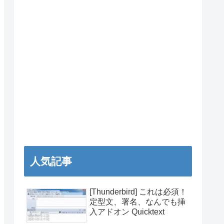
人気記事
[Thunderbird] これは必須！
定型文、署名、なんでも挿
入アドオン Quicktext