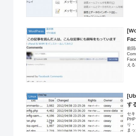
[W
WordPress
Fa
前回の
Co
Fa
える1
[U
Linux
す
セキ
PH
り・
まっ