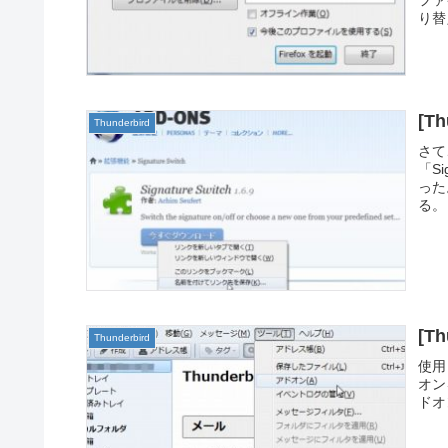
り替
[T
Thunderbird
さて
「S
った
る。
[T
Thunderbird
使用
オン
ドオ