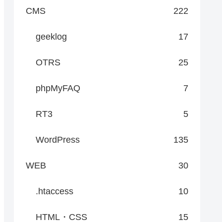
CMS
222
geeklog
17
OTRS
25
phpMyFAQ
7
RT3
5
WordPress
135
WEB
30
.htaccess
10
HTML・CSS
15