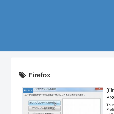
Firefox
[F
Firefox
Pro
Th
Pr
ファ