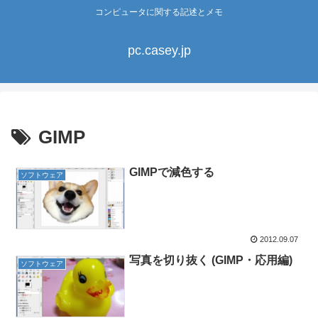
コンピュータに関する記述とメモ
pc.casey.jp
GIMP
GIMPで減色する
ソフトウェア
2012.09.07
写真を切り抜く (GIMP・応用編)
ソフトウェア