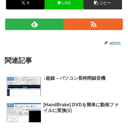
X
LINE
コピー
admin
関連記事
♪超録 – パソコン長時間録音機
音楽
[HandBrake] DVDを簡単に動画ファ
動画
イルに変換(1)