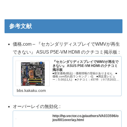
参考文献
価格.com – 『セカンダリディスプレイでWMVが再生
できない』 ASUS P5E-VM HDMI のクチコミ掲示板 :
『セカンダリディスプレイでWMVが再生で
きない』 ASUS P5E-VM HDMI のクチコミ
掲示板
■最安価格(税込)：価格情報の登録がありません ■
価格.com売れ筋ランキング：-位 ■満足度レビュ
ー：5.00(11人) ■クチコミ：457件 （※7月20日時
点）
bbs.kakaku.com
オーバーレイの無効化 :
http://hp.vector.co.jp/authors/VA033596/o
jos/001overlay.html