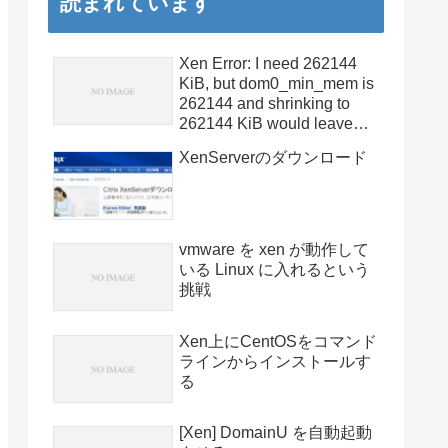
読まれています
Xen Error: I need 262144
KiB, but dom0_min_mem is
262144 and shrinking to
262144 KiB would leave
only 244672 KiB free.
XenServerのダウンロード
vmware を xen が動作して
いる Linux に入れるという
挑戦
Xen上にCentOSをコマンド
ラインからインストールす
る
[Xen] DomainU を自動起動