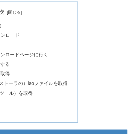
次
）
ウンロード
ウンロードページに行く
力する
の取得
インストーラの）isoファイルを取得
管理ツール）を取得