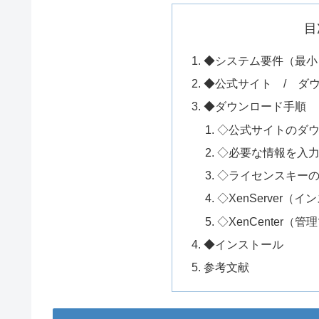
目
◆システム要件（最小
◆公式サイト / ダ
◆ダウンロード手順
◇公式サイトのダ
◇必要な情報を入
◇ライセンスキー
◇XenServer（
◇XenCenter（
◆インストール
参考文献