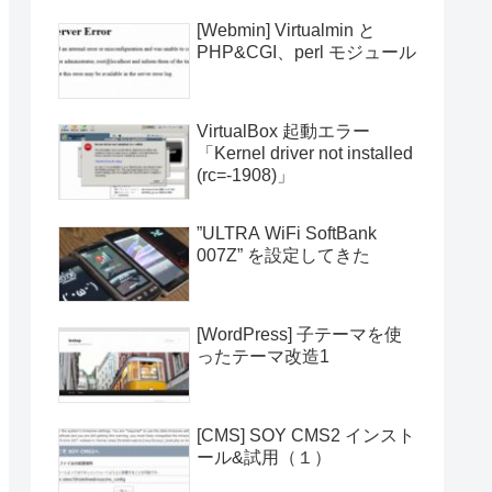
[Webmin] Virtualmin と
PHP&CGI、perl モジュール
VirtualBox 起動エラー
「Kernel driver not installed
(rc=-1908)」
”ULTRA WiFi SoftBank
007Z” を設定してきた
[WordPress] 子テーマを使
ったテーマ改造1
[CMS] SOY CMS2 インスト
ール&試用（１）