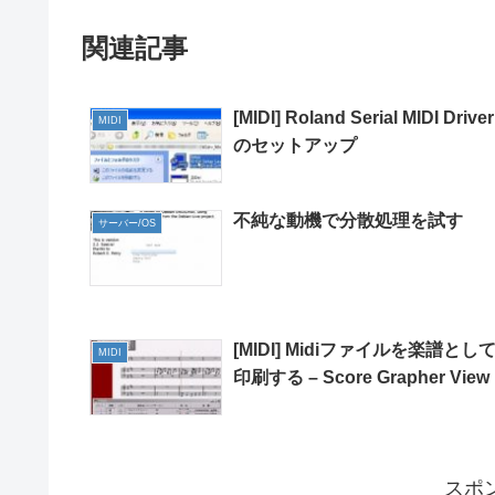
関連記事
[MIDI] Roland Serial MIDI Driver
MIDI
のセットアップ
不純な動機で分散処理を試す
サーバー/OS
[MIDI] Midiファイルを楽譜とし
MIDI
印刷する – Score Grapher View
スポ