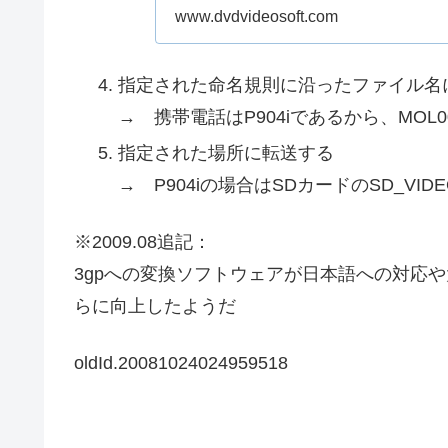
www.dvdvideosoft.com
指定された命名規則に沿ったファイル名
→ 携帯電話はP904iであるから、MOL0
指定された場所に転送する
→ P904iの場合はSDカードのSD_VI
※2009.08追記：
3gpへの変換ソフトウェアが日本語への対応
らに向上したようだ
oldId.20081024024959518