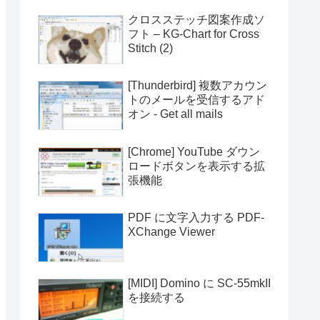
クロスステッチ図案作成ソ
フト – KG-Chart for Cross
Stitch (2)
[Thunderbird] 複数アカウン
トのメールを受信するアド
オン - Get all mails
[Chrome] YouTube ダウン
ロードボタンを表示する拡
張機能
PDF に文字入力する PDF-
XChange Viewer
[MIDI] Domino に SC-55mkII
を接続する