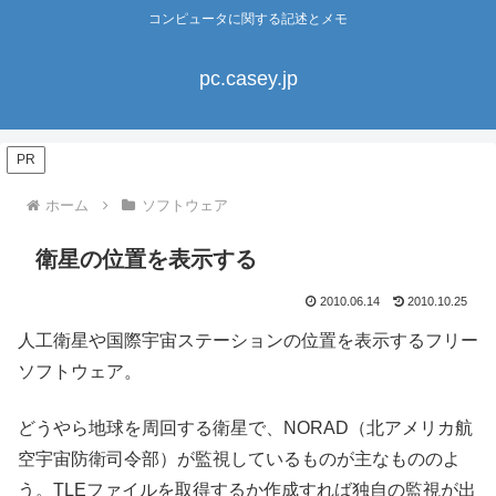
コンピュータに関する記述とメモ
pc.casey.jp
PR
ホーム
ソフトウェア
衛星の位置を表示する
2010.06.14
2010.10.25
人工衛星や国際宇宙ステーションの位置を表示するフリー
ソフトウェア。
どうやら地球を周回する衛星で、NORAD（北アメリカ航
空宇宙防衛司令部）が監視しているものが主なもののよ
う。TLEファイルを取得するか作成すれば独自の監視が出