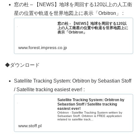
窓の杜 – 【NEWS】地球を周回する120以上の人工衛
星の位置や軌道を世界地図上に表示「Orbitron」 :
窓の杜 - 【NEWS】地球を周回する120以
上の人工衛星の位置や軌道を世界地図上に
表示「Orbitron」
www.forest.impress.co.jp
◆ダウンロード
Satellite Tracking System: Orbitron by Sebastian Stoff
/ Satellite tracking easiest ever! :
Satellite Tracking System: Orbitron by
Sebastian Stoff / Satellite tracking
easiest ever!
Orbitron - Satellite Tracking System written by
Sebastian Stoff. Orbitron is FREE application
related to satellite track...
www.stoff.pl