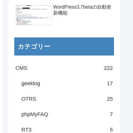
WordPress3.7betaの自動更
新機能
カテゴリー
CMS
222
geeklog
17
OTRS
25
phpMyFAQ
7
RT3
5