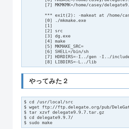
        [7] MKMKMK=/home/casey/delegate9.
        *** exit(2): -makeat at /home/cas
        [0] ./mkmake.exe

        [1]

        [2] src

        [3] dg.exe

        [4] make

        [5] MKMAKE_SRC=

        [6] SHELL=/bin/sh

        [7] HDRDIRS=-I../gen -I../include
        [8] LIBDIRS=-L../lib
やってみた２
$ cd /usr/local/src

$ wget ftp://ftp.delegate.org/pub/DeleGat
$ tar xzvf delegate9.9.7.tar.gz

$ cd delegate9.9.7/

$ sudo make