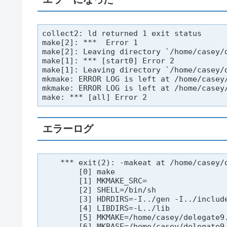
collect2: ld returned 1 exit status

make[2]: ***  Error 1

make[2]: Leaving directory `/home/casey/d
make[1]: *** [start0] Error 2

make[1]: Leaving directory `/home/casey/d
mkmake: ERROR LOG is left at /home/casey/
mkmake: ERROR LOG is left at /home/casey/
make: *** [all] Error 2
エラーログ
    *** exit(2): -makeat at /home/casey/d
        [0] make

        [1] MKMAKE_SRC=

        [2] SHELL=/bin/sh

        [3] HDRDIRS=-I../gen -I../include
        [4] LIBDIRS=-L../lib

        [5] MKMAKE=/home/casey/delegate9.
        [6] MKBASE=/home/casey/delegate9.