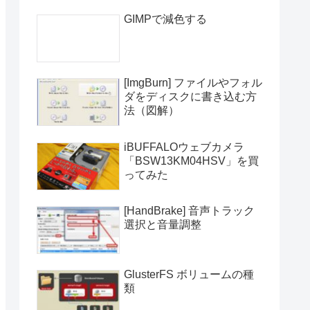
GIMPで減色する
[ImgBurn] ファイルやフォル
ダをディスクに書き込む方
法（図解）
iBUFFALOウェブカメラ
「BSW13KM04HSV」を買
ってみた
[HandBrake] 音声トラック
選択と音量調整
GlusterFS ボリュームの種
類