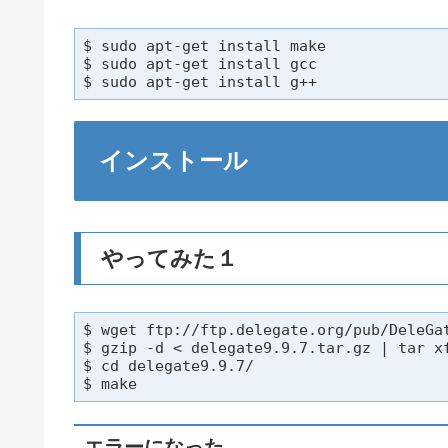
$ sudo apt-get install make

$ sudo apt-get install gcc

$ sudo apt-get install g++
インストール
やってみた１
$ wget ftp://ftp.delegate.org/pub/DeleGat
$ gzip -d < delegate9.9.7.tar.gz | tar xf
$ cd delegate9.9.7/

$ make
エラーになった