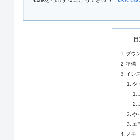
目
ダウ
準備
イン
や
や
エ
メモ