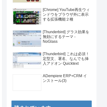
[Chrome] YouTube再生ウィ
ンドウをブラウザ外に表示
する拡張機能２種
[Thunderbird] グラス効果を
無効にするテーマ -
NoGlass
[Thunderbird] これは必須！
定型文、署名、なんでも挿
入アドオン Quicktext
ADempiere ERP+CRM イ
ンストール(3)