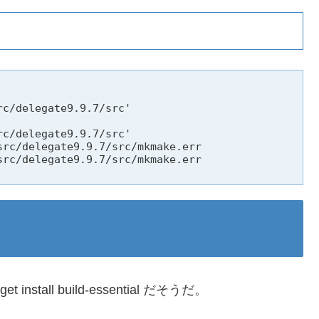
c/delegate9.9.7/src'

c/delegate9.9.7/src'

rc/delegate9.9.7/src/mkmake.err

rc/delegate9.9.7/src/mkmake.err

get install build-essential だそうだ。