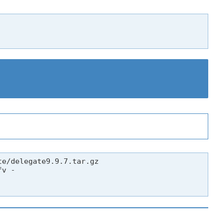
e/delegate9.9.7.tar.gz

v -
