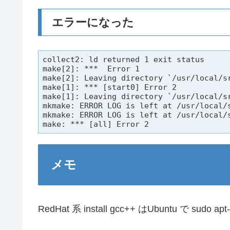
エラーになった
collect2: ld returned 1 exit status

make[2]: ***  Error 1

make[2]: Leaving directory `/usr/local/sr
make[1]: *** [start0] Error 2

make[1]: Leaving directory `/usr/local/sr
mkmake: ERROR LOG is left at /usr/local/s
mkmake: ERROR LOG is left at /usr/local/s
make: *** [all] Error 2
メモ
RedHat 系 install gcc++ はUbuntu で sudo apt-