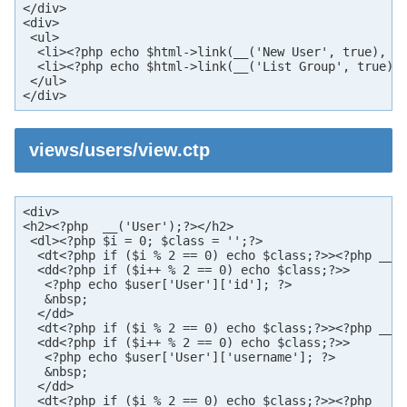
</div>

<div>

 <ul>

  <li><?php echo $html->link(__('New User', true), ar
  <li><?php echo $html->link(__('List Group', true), 
 </ul>

</div>
views/users/view.ctp
<div>

<h2><?php  __('User');?></h2>

 <dl><?php $i = 0; $class = '';?>

  <dt<?php if ($i % 2 == 0) echo $class;?>><?php __('
  <dd<?php if ($i++ % 2 == 0) echo $class;?>>

   <?php echo $user['User']['id']; ?>

   &nbsp;

  </dd>

  <dt<?php if ($i % 2 == 0) echo $class;?>><?php __('
  <dd<?php if ($i++ % 2 == 0) echo $class;?>>

   <?php echo $user['User']['username']; ?>

   &nbsp;

  </dd>

  <dt<?php if ($i % 2 == 0) echo $class;?>><?php __('