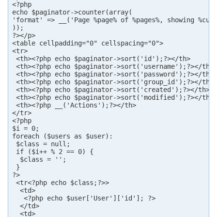
<?php

echo $paginator->counter(array(

'format' => __('Page %page% of %pages%, showing %curr
));

?></p>

<table cellpadding="0" cellspacing="0">

<tr>

 <th><?php echo $paginator->sort('id');?></th>

 <th><?php echo $paginator->sort('username');?></th>

 <th><?php echo $paginator->sort('password');?></th>

 <th><?php echo $paginator->sort('group_id');?></th>

 <th><?php echo $paginator->sort('created');?></th>

 <th><?php echo $paginator->sort('modified');?></th>

 <th><?php __('Actions');?></th>

</tr>

<?php

$i = 0;

foreach ($users as $user):

 $class = null;

 if ($i++ % 2 == 0) {

  $class = '';

 }

?>

 <tr<?php echo $class;?>>

  <td>

   <?php echo $user['User']['id']; ?>

  </td>

  <td>
