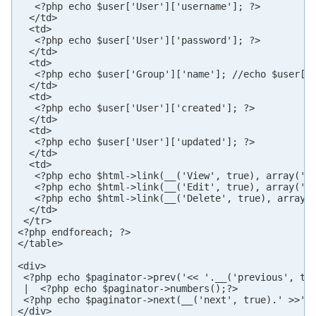
   <?php echo $user['User']['username']; ?>

  </td>

  <td>

   <?php echo $user['User']['password']; ?>

  </td>

  <td>

   <?php echo $user['Group']['name']; //echo $user['U
  </td>

  <td>

   <?php echo $user['User']['created']; ?>

  </td>

  <td>

   <?php echo $user['User']['updated']; ?>

  </td>

  <td>

   <?php echo $html->link(__('View', true), array('ac
   <?php echo $html->link(__('Edit', true), array('ac
   <?php echo $html->link(__('Delete', true), array('
  </td>

 </tr>

<?php endforeach; ?>

</table>

<div>

 <?php echo $paginator->prev('<< '.__('previous', tru
 |  <?php echo $paginator->numbers();?>

 <?php echo $paginator->next(__('next', true).' >>', 
</div>
