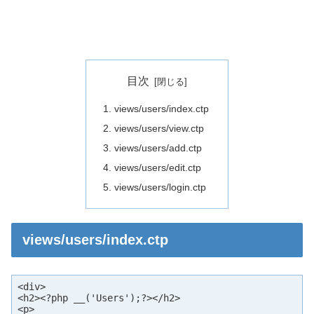
目次
views/users/index.ctp
views/users/view.ctp
views/users/add.ctp
views/users/edit.ctp
views/users/login.ctp
views/users/index.ctp
<div>

<h2><?php __('Users');?></h2>

<p>
