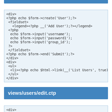
<div>

<?php echo $form->create('User');?>

 <fieldset>

   <legend><?php __('Add User');?></legend>

 <?php

  echo $form->input('username');

  echo $form->input('password1');

  echo $form->input('group_id');

 ?>

 </fieldset>

<?php echo $form->end('Submit');?>

</div>

<div>

 <ul>

  <li><?php echo $html->link(__('List Users', true), 
 </ul>

</div>
views/users/edit.ctp
<div>
