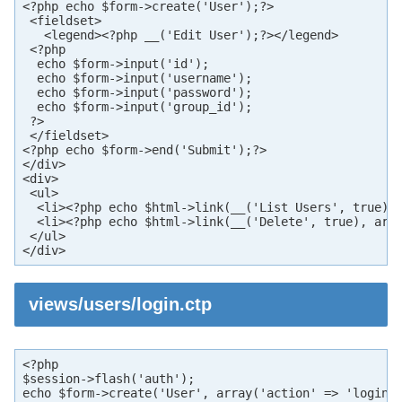
<?php echo $form->create('User');?>

 <fieldset>

   <legend><?php __('Edit User');?></legend>

 <?php

  echo $form->input('id');

  echo $form->input('username');

  echo $form->input('password');

  echo $form->input('group_id');

 ?>

 </fieldset>

<?php echo $form->end('Submit');?>

</div>

<div>

 <ul>

  <li><?php echo $html->link(__('List Users', true), 
  <li><?php echo $html->link(__('Delete', true), arra
 </ul>

</div>
views/users/login.ctp
<?php

$session->flash('auth');

echo $form->create('User', array('action' => 'login')