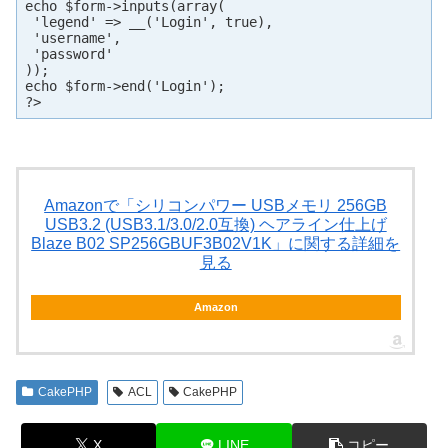
echo $form->inputs(array(

 'legend' => __('Login', true),

 'username',

 'password'

));

echo $form->end('Login');

?>
Amazonで「シリコンパワー USBメモリ 256GB
USB3.2 (USB3.1/3.0/2.0互換) ヘアライン仕上げ
Blaze B02 SP256GBUF3B02V1K」に関する詳細を
見る
Amazon
CakePHP
ACL
CakePHP
X
LINE
コピー