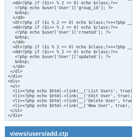
  <dd<?php if ($i++ % 2 == 0) echo $class;?>>

   <?php echo $user['User']['group_id']; ?>

   &nbsp;

  </dd>

  <dt<?php if ($i % 2 == 0) echo $class;?>><?php __('
  <dd<?php if ($i++ % 2 == 0) echo $class;?>>

   <?php echo $user['User']['created']; ?>

   &nbsp;

  </dd>

  <dt<?php if ($i % 2 == 0) echo $class;?>><?php __('
  <dd<?php if ($i++ % 2 == 0) echo $class;?>>

   <?php echo $user['User']['updated']; ?>

   &nbsp;

  </dd>

 </dl>

</div>

<div>

 <ul>

  <li><?php echo $html->link(__('List Users', true), 
  <li><?php echo $html->link(__('Edit User', true), a
  <li><?php echo $html->link(__('Delete User', true),
  <li><?php echo $html->link(__('New User', true), ar
 </ul>

</div>
views/users/add.ctp