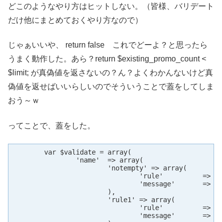
どこのようなやり方はヒットしない。（皆様、バリデート
だけ他にまとめておくやり方なので）
じゃぁいいや、 return false これでどーよ？と思ったら
うまく動作した。あら？return $existing_promo_count <
$limit; が真偽値を返さないの？ん？よくわかんないけど真
偽値を返せばいいらしいのでそういうことで蓋をしてしま
おう～ｗ
ってことで、蓋をした。
	var $validate = array(

		'name'	=> array(

			'notempty' => array(

				'rule'		=> array('notEmpty'),

				'message'	=> '必須項目です',

			),

			'rule1'	=> array(

				'rule'		=> array('limitDuplicates', 8),

				'message'	=> 'これ以上登録できません',
