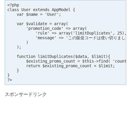
<?php

class User extends AppModel {

    var $name = 'User';

    var $validate = array(

        'promotion_code' => array(

            'rule' => array('limitDuplicates', 25),

            'message' => 'この販促コードは使い切りました。
        )

    );

    function limitDuplicates($data, $limit){

        $existing_promo_count = $this->find( 'count',
        return $existing_promo_count < $limit;

    }

}

?>
スポンサードリンク