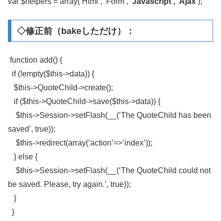
var $helpers = array(‘Html’, ‘Form’,
‘Javascript’, ‘Ajax’
);
◇修正前（bakeしただけ）：
function add() {
if (!empty($this->data)) {
$this->QuoteChild->create();
if ($this->QuoteChild->save($this->data)) {
$this->Session->setFlash(__(‘The QuoteChild has been
saved’, true));
$this->redirect(array(‘action’=>’index’));
} else {
$this->Session->setFlash(__(‘The QuoteChild could not
be saved. Please, try again.’, true));
}
}