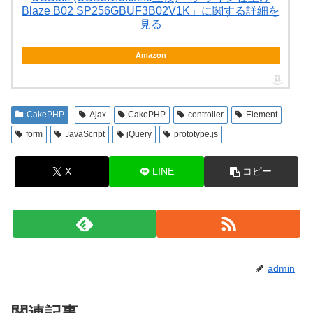
Blaze B02 SP256GBUF3B02V1K」に関する詳細を
見る
Amazon
CakePHP
Ajax
CakePHP
controller
Element
form
JavaScript
jQuery
prototype.js
X
LINE
コピー
admin
関連記事