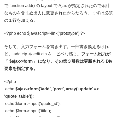
で function add() の layout で Ajax が指定されたので余計
なものを含まぬ出力に変更されたからだろう。まずは必須
の１行を加える。
<?php echo $javascript->link(‘prototype’) ?>
そして、入力フォームを書き出す。一部書き換えるけれ
ど、 add.ctp や edit.ctp をコピペな感じ。
フォーム出力が
「 $ajax->form」 になり、その第３引数は更新される Div
要素を指定する。
<?php
echo
$ajax->form(‘/add’, ‘post’, array(‘update’ =>
‘quote_table’));
echo $form->input(‘quote_id’);
echo $form->input(‘title’);