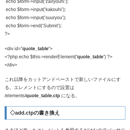
echo $form->input(‘zairyouhi’);
echo $form->input(‘kakouhi’);
echo $form->input(‘suuryou’);
echo $form->end(‘Submit’);
?>
<div id=”
quote_table
“>
<?php echo $this->renderElement(
‘quote_table’
) ?>
</div>
これ以降をカットアンドペーストで新しいファイルにす
る。エレメントにするので設置は
/elements/
quote_table.ctp
になる。
◇add.ctpの書き換え