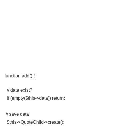
function add() {
// data exist?
if (empty($this->data)) return;
// save data
$this->QuoteChild->create();