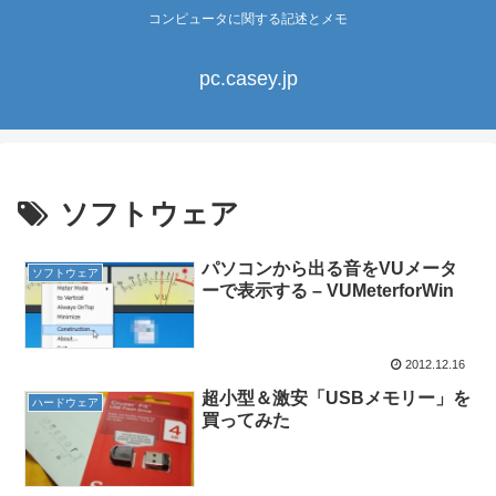
コンピュータに関する記述とメモ
pc.casey.jp
ソフトウェア
パソコンから出る音をVUメータ
ソフトウェア
ーで表示する – VUMeterforWin
2012.12.16
超小型＆激安「USBメモリー」を
ハードウェア
買ってみた