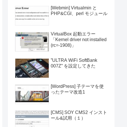
[Webmin] Virtualmin と
PHP&CGI、perl モジュール
VirtualBox 起動エラー
「Kernel driver not installed
(rc=-1908)」
”ULTRA WiFi SoftBank
007Z” を設定してきた
[WordPress] 子テーマを使
ったテーマ改造1
[CMS] SOY CMS2 インスト
ール&試用（１）