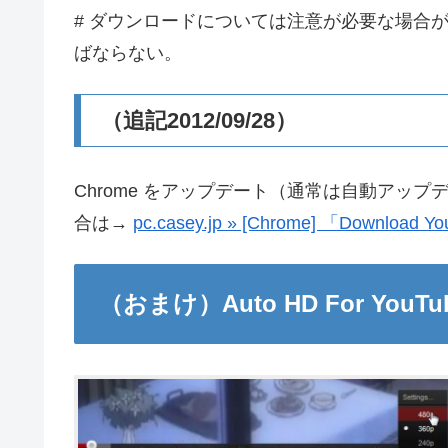
# ダウンロードについては注意が必要な場合
ばならない。
（追記2012/09/28）
Chrome をアップデート（通常は自動アッ
合は→
pc.casey.jp » [Chrome] 「Downloa
（おまけ）Auto HD For YouTu