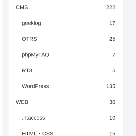
CMS
222
geeklog
17
OTRS
25
phpMyFAQ
7
RT3
5
WordPress
135
WEB
30
.htaccess
10
HTML・CSS
15