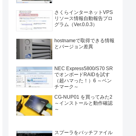
さくらインターネットVPS
リソース情報自動報告プロ
グラム（Ver.0.0.3）
hostnameで取得できる情報
とバージョン差異
NEC Express5800/S70 SR
でオンボードRAIDを試す
（超ハマった！）6 ～ベン
チマーク～
CG-NUP01 を買ってみた2
～インストールと動作確認
～
スプーラをバッチファイル