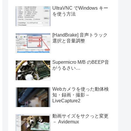
UltraVNC でWindows キー
を使う方法
[HandBrake] 音声トラック
選択と音量調整
Supermicro M/B のBEEP音
がうるさい…
Webカメラを使った動体検
知・録画・撮影 –
LiveCapture2
動画サイズをサクっと変更
－ Avidemux