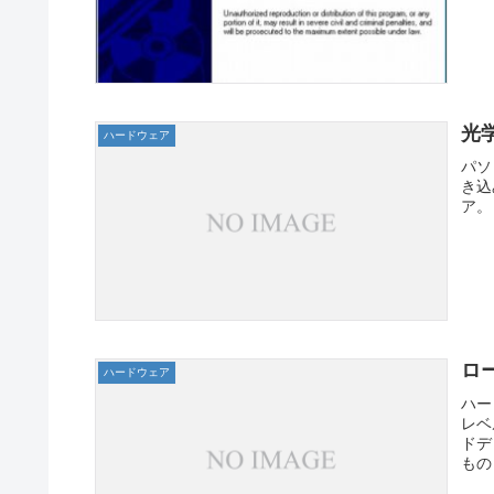
光学
ハードウェア
パソ
き込
ア。
ロー
ハードウェア
ハー
レベ
ドデ
もの