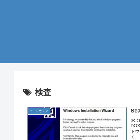
検査
Se
ハードウェア
pc.
DO
トウ
く、