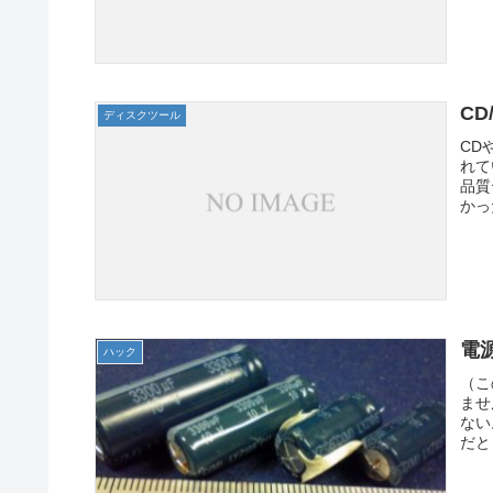
C
ディスクツール
CD
れて
品質
かっ
電源
ハック
（こ
ませ
ない
だと