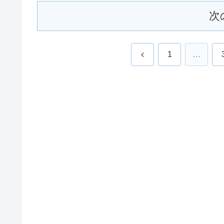
次
前
1
…
へ