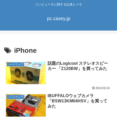
コンピュータに関する記述とメモ
pc.casey.jp
iPhone
話題のLogicool ステレオスピー
ハードウェア
カー 「Z120BW」を買ってみた
2013.02.24
iBUFFALOウェブカメラ
ハードウェア
「BSW13KM04HSV」を買って
みた