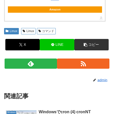
Amazon
Linux
Linux
コマンド
X
LINE
コピー
admin
関連記事
Windowsでcron (4) cronNT
Windows