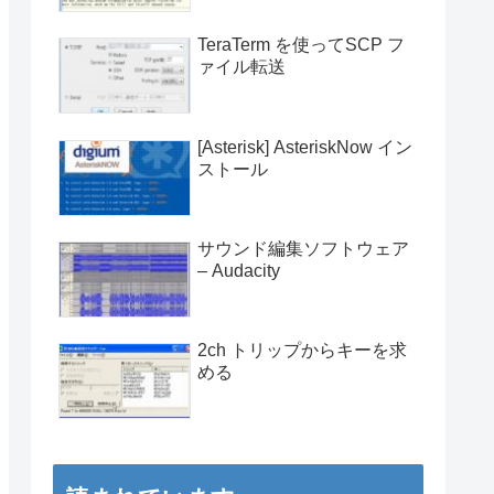
TeraTerm を使ってSCP フ
ァイル転送
[Asterisk] AsteriskNow イン
ストール
サウンド編集ソフトウェア
– Audacity
2ch トリップからキーを求
める