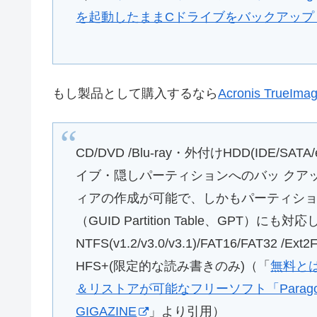
を起動したままCドライブをバックアップ – G
もし製品として購入するなら
Acronis TrueIma
CD/DVD /Blu-ray・外付けHDD(IDE/SA
イブ・隠しパーティションへのバッ クアップ
ィアの作成が可能で、しかもパーティショ
（GUID Partition Table、GP
NTFS(v1.2/v3.0/v3.1)/FAT16/FAT32 /Ext
HFS+(限定的な読み書きのみ)（「
無料と
＆リストアが可能なフリーソフト「Paragon Backu
GIGAZINE
」より引用）