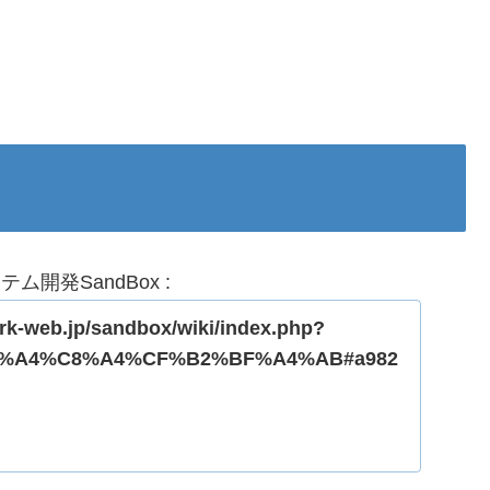
テム開発SandBox :
ark-web.jp/sandbox/wiki/index.php?
.js%A4%C8%A4%CF%B2%BF%A4%AB#a982