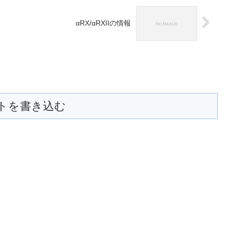
αRX/αRXIIの情報
トを書き込む