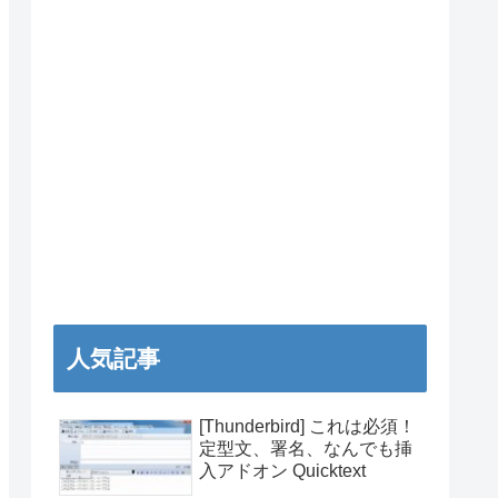
人気記事
[Thunderbird] これは必須！
定型文、署名、なんでも挿
入アドオン Quicktext