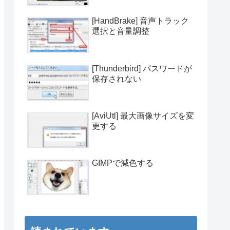
[HandBrake] 音声トラック
選択と音量調整
[Thunderbird] パスワードが
保存されない
[AviUtl] 最大画像サイズを変
更する
GIMPで減色する