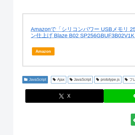
Amazonで「シリコンパワー USBメモリ 256GB
ン仕上げ Blaze B02 SP256GBUF3B0
Amazon
JavaScript
Ajax
JavaScript
prototype.js
フ
X