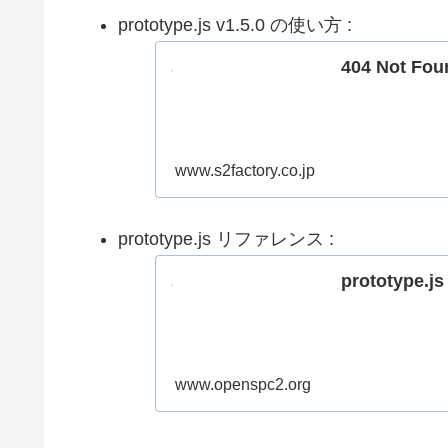
prototype.js v1.5.0 の使い方 :
404 Not Fou
www.s2factory.co.jp
prototype.js リファレンス :
prototype
www.openspc2.org