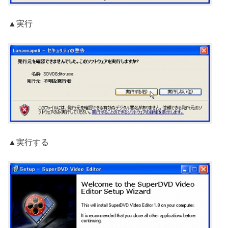
▲実行
▲実行する