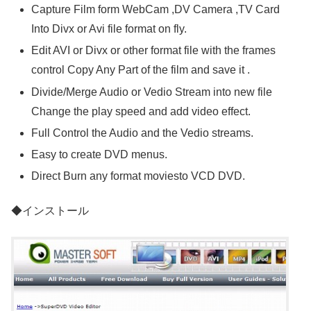
Capture Film form WebCam ,DV Camera ,TV Card
Into Divx or Avi file format on fly.
Edit AVI or Divx or other format file with the frames
control Copy Any Part of the film and save it .
Divide/Merge Audio or Vedio Stream into new file
Change the play speed and add video effect.
Full Control the Audio and the Vedio streams.
Easy to create DVD menus.
Direct Burn any format moviesto VCD DVD.
◆インストール